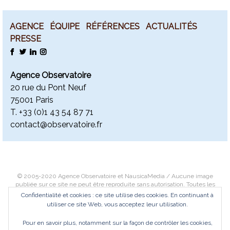
AGENCE
ÉQUIPE
RÉFÉRENCES
ACTUALITÉS
PRESSE
FACEBOOK
TWITTER
LINKEDIN
INSTAGRAM
Agence Observatoire
20 rue du Pont Neuf
75001 Paris
T. +
33 (0)1 43 54 87 71
contact@observatoire.fr
© 2005-2020 Agence Observatoire et NausicaMedia / Aucune image
publiée sur ce site ne peut être reproduite sans autorisation. Toutes les
images font l’objet d’un copyright. Des photographies haute-définition
Confidentialité et cookies : ce site utilise des cookies. En continuant à
peuvent être téléchargées dans un objectif éditorial exclusivement.
utiliser ce site Web, vous acceptez leur utilisation.
Contactez-nous
ou
Consultez notre politique de confidentialité
.
Pour en savoir plus, notamment sur la façon de contrôler les cookies,
© 2005-2020 Agence Observatoire and NausicaMedia / No image