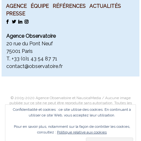
AGENCE
ÉQUIPE
RÉFÉRENCES
ACTUALITÉS
PRESSE
FACEBOOK
TWITTER
LINKEDIN
INSTAGRAM
Agence Observatoire
20 rue du Pont Neuf
75001 Paris
T. +
33 (0)1 43 54 87 71
contact@observatoire.fr
© 2005-2020 Agence Observatoire et NausicaMedia / Aucune image
publiée sur ce site ne peut être reproduite sans autorisation. Toutes les
images font l’objet d’un copyright. Des photographies haute-définition
Confidentialité et cookies : ce site utilise des cookies. En continuant à
peuvent être téléchargées dans un objectif éditorial exclusivement.
utiliser ce site Web, vous acceptez leur utilisation.
Contactez-nous
ou
Consultez notre politique de confidentialité
.
Pour en savoir plus, notamment sur la façon de contrôler les cookies,
© 2005-2020 Agence Observatoire and NausicaMedia / No image
consultez :
Politique relative aux cookies
published on this site can be reproduced without permission. All images are
copyrighted. Some high definition photos can be downloaded, exclusively for