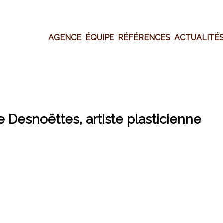
Aller
au
contenu
AGENCE
ÉQUIPE
RÉFÉRENCES
ACTUALITÉ
ne Desnoëttes, artiste plasticienne