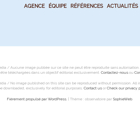
AGENCE
ÉQUIPE
RÉFÉRENCES
ACTUALITÉS
 / Aucune image publiée sur ce site ne peut être reproduite sans autorisation. To
être téléchargées dans un objectif éditorial exclusivement.
Contactez-nous
ou
Con
 / No image published on this site can be reproduced without permission. All im
e downloaded, exclusively for editorial purposes.
Contact us
or
Check our privacy p
Fièrement propulsé par WordPress.
|
Thème : observatoire par
SophieWeb
.