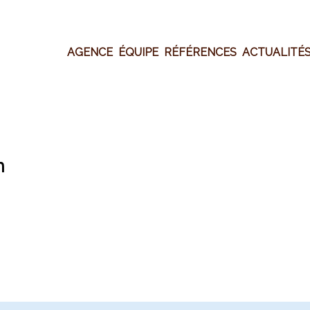
Aller
au
contenu
AGENCE
ÉQUIPE
RÉFÉRENCES
ACTUALITÉ
n