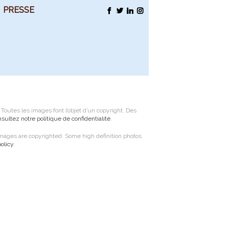
PRESSE
FACEBOOK
TWITTER
LINKEDIN
INSTAGRAM
utes les images font l’objet d’un copyright. Des
sultez notre politique de confidentialité
.
ages are copyrighted. Some high definition photos
olicy
.