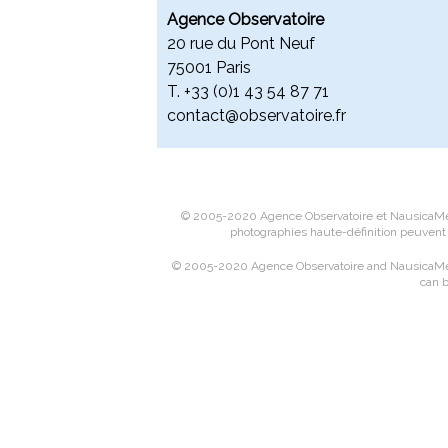
Agence Observatoire
20 rue du Pont Neuf
75001 Paris
T. +
33 (0)1 43 54 87 71
contact@observatoire.fr
© 2005-2020 Agence Observatoire et NausicaMedia
photographies haute-définition peuvent 
© 2005-2020 Agence Observatoire and NausicaMedia
can b