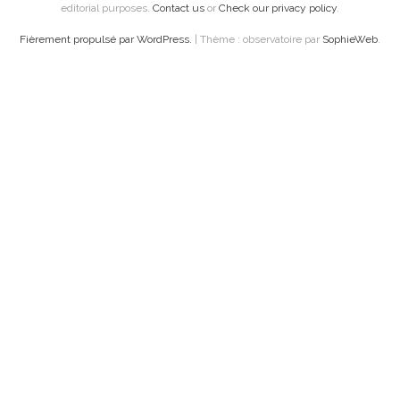
editorial purposes.
Contact us
or
Check our privacy policy
.
Fièrement propulsé par WordPress.
|
Thème : observatoire par
SophieWeb
.