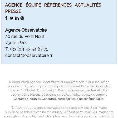
AGENCE
ÉQUIPE
RÉFÉRENCES
ACTUALITÉS
PRESSE
FACEBOOK
TWITTER
LINKEDIN
INSTAGRAM
Agence Observatoire
20 rue du Pont Neuf
75001 Paris
T. +
33 (0)1 43 54 87 71
contact@observatoire.fr
© 2005-2020 Agence Observatoire et NausicaMedia / Aucune image
publiée sur ce site ne peut être reproduite sans autorisation. Toutes les
images font l’objet d’un copyright. Des photographies haute-définition
peuvent être téléchargées dans un objectif éditorial exclusivement.
Contactez-nous
ou
Consultez notre politique de confidentialité
.
© 2005-2020 Agence Observatoire and NausicaMedia / No image
published on this site can be reproduced without permission. All images are
copyrighted. Some high definition photos can be downloaded, exclusively for