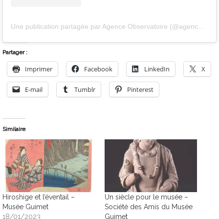
Une publication partagée par Agence Observatoire (@agenceobservatoire)
Partager :
Imprimer
Facebook
LinkedIn
X
E-mail
Tumblr
Pinterest
Similaire
Hiroshige et l’éventail –
Un siècle pour le musée –
Musée Guimet
Société des Amis du Musée
18/01/2023
Guimet